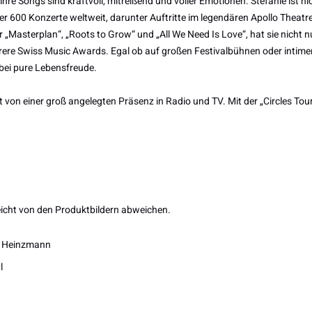
hre Songs sind kraftvoll, mitreißend und voller Emotionen. Stefanie ist n
er 600 Konzerte weltweit, darunter Auftritte im legendären Apollo Theatr
r „Masterplan“, „Roots to Grow“ und „All We Need Is Love“, hat sie nicht 
e Swiss Music Awards. Egal ob auf großen Festivalbühnen oder intimen
abei pure Lebensfreude.
t von einer groß angelegten Präsenz in Radio und TV. Mit der „Circles Tour
icht von den Produktbildern abweichen.
e Heinzmann
l