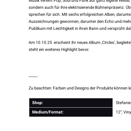
Musik vereint Pop, Soul und Funk auf ganz eigene Weise, i
sondern auch für ihre elektrisierende Bühnenpräsenz. Üb
sprechen für sich. Mit sechs erfolgreichen Alben, darunte
Auszeichnungen gewonnen, darunter den Echo und mehrer
Publikum mit Leichtigkeit in ihren Bann und versprüht d
Am 10.10.25 erscheint ihr neues Album ‚Circles‘, begleite
steht ein weiteres Highlight bevor.
_____
Zu beachten:
Farben und Designs der Produkte können le
Shop:
Stefani
Medium/Format:
12'', Viny