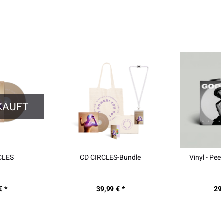
KAUFT
RCLES
CD CIRCLES-Bundle
Vinyl - Pe
€ *
39,99 € *
29