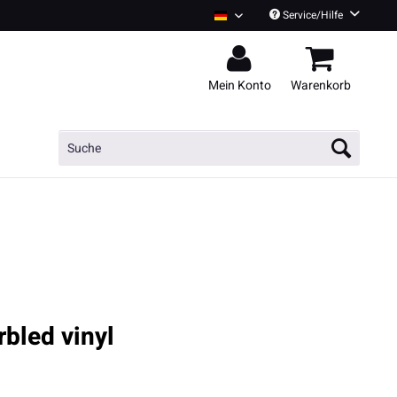
Service/Hilfe
CNTCT Boutique Deutsch
Mein Konto
Warenkorb
bled vinyl